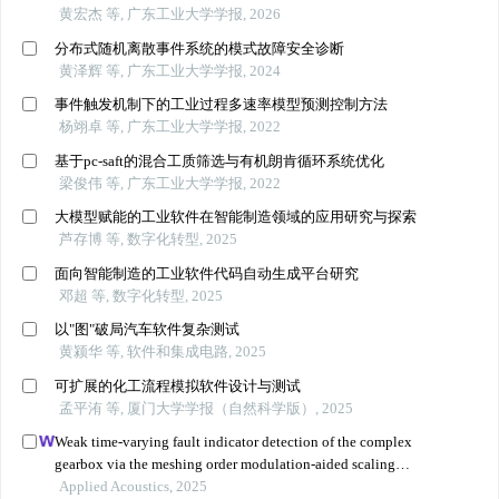
黄宏杰 等, 广东工业大学学报, 2026
分布式随机离散事件系统的模式故障安全诊断
黄泽辉 等, 广东工业大学学报, 2024
事件触发机制下的工业过程多速率模型预测控制方法
杨翊卓 等, 广东工业大学学报, 2022
基于pc-saft的混合工质筛选与有机朗肯循环系统优化
梁俊伟 等, 广东工业大学学报, 2022
大模型赋能的工业软件在智能制造领域的应用研究与探索
芦存博 等, 数字化转型, 2025
面向智能制造的工业软件代码自动生成平台研究
邓超 等, 数字化转型, 2025
以"图"破局汽车软件复杂测试
黄颍华 等, 软件和集成电路, 2025
可扩展的化工流程模拟软件设计与测试
孟平洧 等, 厦门大学学报（自然科学版）, 2025
Weak time-varying fault indicator detection of the complex
gearbox via the meshing order modulation-aided scaling
reassigning chirplet transform
Applied Acoustics, 2025