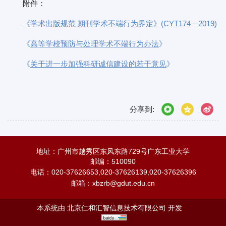
附件：
《学术出版规范 期刊学术不端行为界定》(CYT174—2019)
《
高等学校预防与处理学术不端行为办法
》
《
关于进一步加强科研诚信建设的若干意见
》
分享到:
地址：广州市越秀区东风东路729号广东工业大学
邮编：510090
电话：020-37626653,020-37626139,020-37626396
邮箱：
xbzrb@gdut.edu.cn
本系统由
北京仁和汇智信息技术有限公司
开发