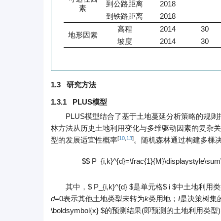
到公路距离
2018
素
到铁路距离
2018
高程
2014
30
地形因素
坡度
2014
30
1.3 研究方法
1.3.1 PLUS模型
PLUS模型结合了基于土地蔓延分析策略的规则
林方法从历史土地利用变化与多维驱动因素的复杂关
[
10
,
13
]
型的发展适宜性概率
。随机森林通过构建多棵
$$ P_{i,k}^{d}=\frac{1}{M}\displaystyle\sum\n
其中，
$ P_{i,k}^{d} $
是单元格
$ i $
中土地利用类
d
=0表示其他土地类型未转为
k
类用地；
I
是决策树集
\boldsymbol{x} $
的预测结果(即预测的土地利用类型