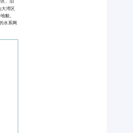
湾区、旧
为大湾区
势地貌。
集的水系网