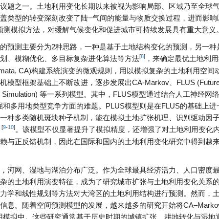
议题之一。土地利用变化长期以来被视为影响局部、区域乃至全球
盖类型的转变深刻改变了陆−气间的能量与物质交换过程，进而影响
预测模拟方法，对缓解气候变化和促进城市可持续发展具有重大意义
的预测主要分为2种思路，一种是基于土地结构变化的预测，另一种
[
8
]
划、模糊优化、多目标复杂进化算法等方法
，来确定最优土地利用
utomata, CA)构建系统演变的微观规则，用以模拟复杂的土地利用空
基础上不断改进，逐步发展出CA-Markov、FLUS (Future 
ng Land Use Simulation) 等一系列模型。其中，FLUS模型通过结合人工神经
和多用地类型竞争方面的难题。PLUS模型则是在FLUS的基础上进
一种多类随机斑块种子机制，能在模拟土地扩张机理、识别驱动因
[
9
-
10
]
。该模型不仅显著提升了模拟精度，还增强了对土地利用变化
赖与正反馈机制，因此在国际和国内的土地利用变化研究中得到越
，河网、湿地与湖泊分布广泛。作为全球最具经济活力、人口密度
杂的土地利用演变特征，成为了研究城市扩张与土地利用变化关系
力学和线性规划等方法对大湾区的土地利用结构进行预测。然而，
息。随着空间预测模型的发展，越来越多的研究开始将CA–Marko
土地利用模拟中。这些研究通常基于历史时期的城镇扩张、耕地转化与湿地