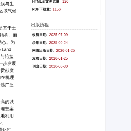
HTML全文浏览量:
120
气候与生
PDF下载量:
1156
区域气候
。
出版历程
是基于土
结构。而
收稿日期:
2025-07-09
间动态。为
录用日期:
2025-09-24
Land
网络出版日期:
2026-01-25
网络与轮盘
发布日期:
2026-01-25
一步发展
刊出日期:
2026-06-30
子贡献度
内在机理
来越广泛
最高的城
的理想案
土地利用
v、
退化过