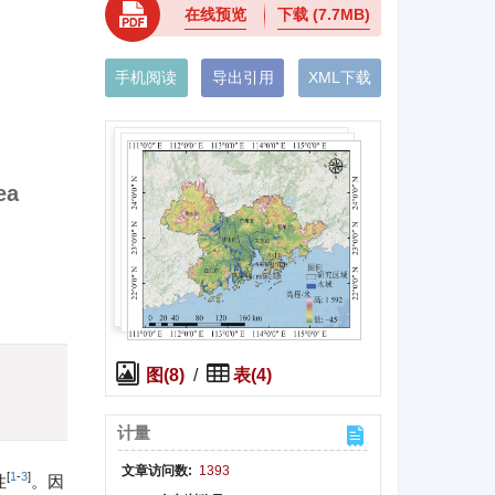
在线预览
下载
(7.7MB)
手机阅读
导出引用
XML下载
ea
)
图(8)
/
表(4)
计量
文章访问数:
1393
[
1
-
3
]
性
。因