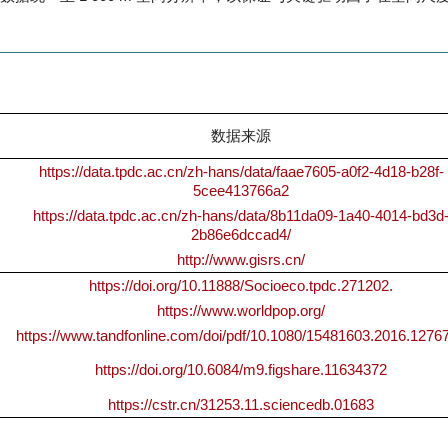
数据来源
https://data.tpdc.ac.cn/zh-hans/data/faae7605-a0f2-4d18-b28f-
5cee413766a2
https://data.tpdc.ac.cn/zh-hans/data/8b11da09-1a40-4014-bd3d
2b86e6dccad4/
http://www.gisrs.cn/
https://doi.org/10.11888/Socioeco.tpdc.271202.
https://www.worldpop.org/
https://www.tandfonline.com/doi/pdf/10.1080/15481603.2016.1276
https://doi.org/10.6084/m9.figshare.11634372
https://cstr.cn/31253.11.sciencedb.01683