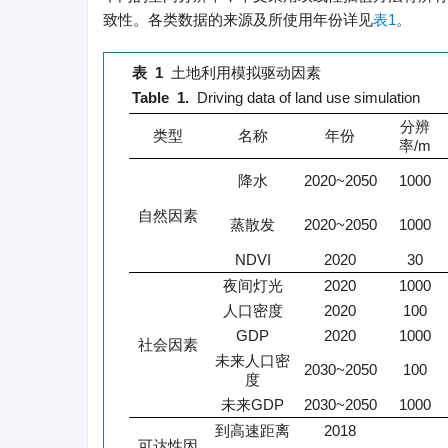
致性。各类数据的来源及所使用年份详见
表1
。
表 1
土地利用模拟驱动因素
Table 1.
Driving data of land use simulation
分辨
类型
名称
年份
率/m
降水
2020~2050
1000
自然因素
蒸散发
2020~2050
1000
NDVI
2020
30
夜间灯光
2020
1000
人口密度
2020
100
GDP
2020
1000
社会因素
未来人口密
2030~2050
100
度
未来GDP
2030~2050
1000
到高速距离
2018
可达性因