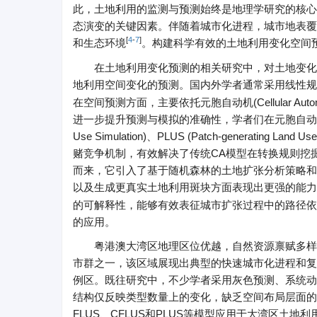
此，土地利用的监测与预测始终是地理学研究的核心
态演变的关键因素。伴随着城市化进程，城市地表覆
[
4
-
7
]
和生态环境
。构建科学有效的土地利用变化空间
在土地利用变化预测的相关研究中，对土地变化
地利用空间变化的预测。国内外学者通常采用线性规
在空间预测方面，主要依托元胞自动机(Cellular A
进一步提升预测与模拟的准确性，学者们在元胞自动机模型框架
Use Simulation)、PLUS (Patch-generati
赌竞争机制，有效解决了传统CA模型在转换规则挖掘
而来，它引入了基于随机森林的土地扩张分析策略和
以及生成更真实土地利用斑块方面表现出更强的能力
的可解释性，能够有效表征城市扩张过程中的路径依
的应用。
粤港澳大湾区地理区位优越，自然资源禀赋多样
市群之一，该区域展现出典型的快速城市化进程和复
例区。既往研究中，不少学者采用灰色预测、系统动
结构仅反映类型数量上的变化，缺乏空间布局层面的信
FLUS、CFLUS和PLUS等模型应用于大湾区