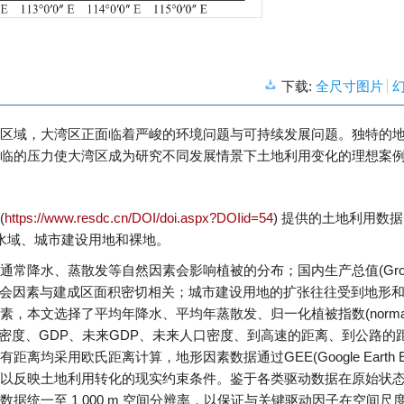
下载:
全尺寸图片
区域，大湾区正面临着严峻的环境问题与可持续发展问题。独特的
临的压力使大湾区成为研究不同发展情景下土地利用变化的理想案
(
https://www.resdc.cn/DOI/doi.aspx?DOIid=54
) 提供的土地利用数
水域、城市建设用地和裸地。
常降水、蒸散发等自然因素会影响植被的分布；国内生产总值(Gro
、夜间灯光等社会因素与建成区面积密切相关；城市建设用地的扩张往往受到地形
本文选择了平均年降水、平均年蒸散发、归一化植被指数(normali
VI)、夜间灯光、人口密度、GDP、未来GDP、未来人口密度、到高速的距离、到公路
用欧氏距离计算，地形因素数据通过GEE(Google Earth Eng
以反映土地利用转化的现实约束条件。鉴于各类驱动数据在原始状
统一至 1 000 m 空间分辨率，以保证与关键驱动因子在空间尺