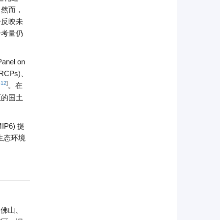
。然而，
分反映未
合考量仍
el on
 RCPs)、
-
12
]
。在
区的国土
IP6) 提
生态环境
、佛山、