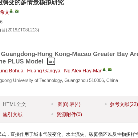
用演变的多情景模拟研究
,
希文
6
目(
2019ZT08L213
)
he Guangdong-Hong Kong-Macao Greater Bay Ar
the PLUS Model
En
,
Ling Bohua
,
Huang Gangya
,
Ng Alex Hay-Man
angdong University of Technology, Guangzhou 510006, China
HTML全文
图
(8)
表
(4)
参考文献
(22
施引文献
资源附件
(0)
形式，直接作用于城市气候变化、水土流失、碳氮循环以及生物多样