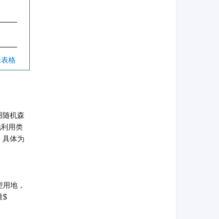
示表格
用随机森
地利用类
，具体为
型用地，
量
$