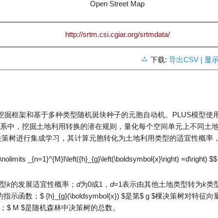
Open Street Map
http://srtm.csi.cgiar.org/srtmdata/
下载:
导出CSV
| 显
挖掘框架和基于多种类型随机斑块种子的元胞自动机。PLUS模型使
系中，挖掘土地利用转换的潜在规则，量化每个空间单元上不同土
决策树进行集成学习，其计算元胞转化为土地利用类型的适宜性概率
olimits _{n=1}^{M}I\left({h}_{g}\left(\boldsymbol{x}\right) =d\right) $$
型
k
的发展适宜性概率；
d
为0或1，
d
=1表示由其他土地类型转为
k
类
的指示函数；
$ {h}_{g}(\boldsymbol{x}) $
是第
$ g $
棵决策树对特征向
)；
$ M $
是随机森林中决策树的总数。