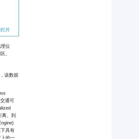
幻灯片
地理位
例区。
据，该数据
ss
和交通可
zed
的距离、到
ine)
态下具有
度上的一